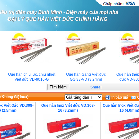
iêu thị điện máy Bình Minh - Điện máy của mọi nhà
ĐẠI LÝ QUE HÀN VIỆT ĐỨC CHÍNH HÃNG
Que hàn chịu lực, chịu nhiệt
Que hàn Gang Việt đức
Que hàn thép c
Việt đức VD-9016-G
GG.33-VD (3.2mm)
đức VD-801
Share
|
 Không Gỉ( Inox)
In báo giá
G
ox Viêt đức VD.308-
Que hàn Inox Viêt đức VD.308-
Que hàn Inox Viêt đ
6 (2.5mm)
16 (3.2mm)
16 (4.0mm