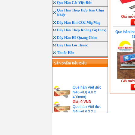
Que Hàn Cắt Việt Đức
Que Hàn Thép Hợp Kim Chịu
Nhiệt
Giá mới:
Dây Hàn Khí CO2 Mig/Mag
Dây Hàn Thép Không Gỉ( Inox)
Que hàn In
1
Dây Hàn Hồ Quang Chìm
Dây Hàn Lõi Thuốc
Thuốc Hàn
Sản phẩm tiêu biểu
Giá mới:
Que hàn Việt đức
N46-VD( 4.0 x
400mm)
Giá: 0 VND
Que hàn Việt đức
N46-VD( 3.2 x
350mm)
Giá: 0 VND
Dây hàn CO2 Việt
đức W49-VD
(0.8mm)