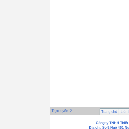
Trực tuyến: 2
Trang chủ
Liên
Công ty TNHH Thiết
Địa chỉ: Số 9,Ngõ 461 N