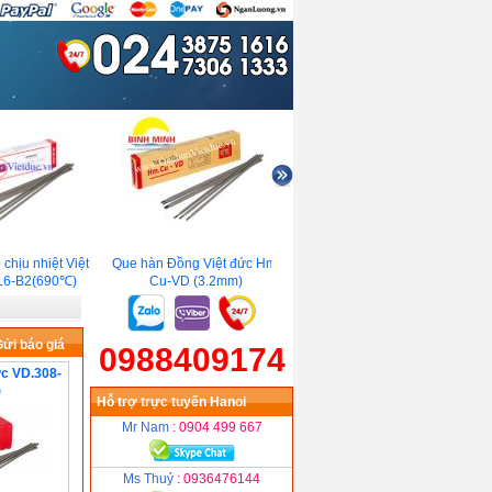
hịu nhiệt Việt
Que hàn Đồng Việt đức Hm-
Que cắt Việt đức C5-VD
6-B2(690℃)
Cu-VD (3.2mm)
(4.0mm)
ửi báo giá
0988409174
ức VD.308-
)
Hỗ trợ trực tuyến Hanoi
Mr Nam
: 0904 499 667
Ms Thuỷ
: 0936476144