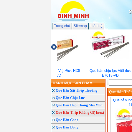
S
Trang chủ
Sitemap
Liên hệ
Que hàn đắp Việt Đức HX5-
Que hàn chịu lực Việt đức
VD
E7018-VD
DANH MỤC SẢN PHẨM
Que Hàn Sắt Thép Thường
Que Hàn Thép
Que Hàn Chịu Lực
Que hàn In
1
Que Hàn Đắp Chống Mài Mòn
Que Hàn Thép Không Gỉ( Inox)
Que Hàn Gang
Que Hàn Đồng