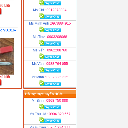
để biết
Ms Chi
: 0912378084
Ms Minh Anh
:0978884915
ức VD.316-
)
Ms Thư
: 0903208068
Ms Yến
: 0962208760
Ms Vân
: 0988 764 055
để biết
Mr Minh
: 0932 225 325
Hỗ trợ trực tuyến HCM
Mr Bình
: 0968 750 888
Ms Thu Hà
: 0904 829 667
Ms Hương
: 0964 934 177