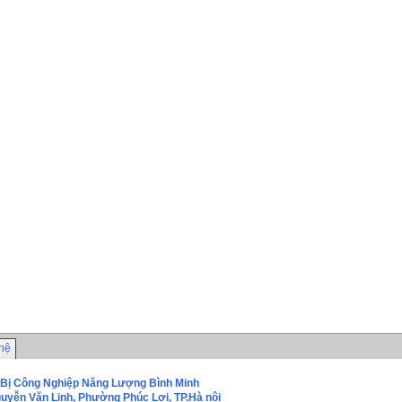
 hệ
 Bị Công Nghiệp Năng Lượng Bình Minh
guyễn Văn Linh, Phường Phúc Lơị, TP.Hà nội