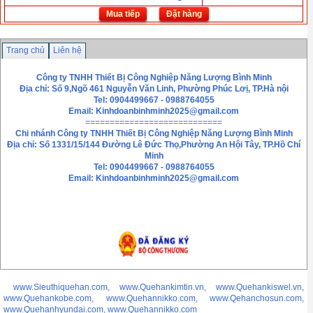
Mua tiếp
Đặt hàng
Trang chủ
Liên hệ
Công ty TNHH Thiết Bị Công Nghiệp Năng Lượng Bình Minh
Địa chỉ: Số 9,Ngõ 461 Nguyễn Văn Linh, Phường Phúc Lơị, TP.Hà nội
Tel: 0904499667 - 0988764055
Email:
Kinhdoanbinhminh2025@gmail.com
============================
Chi nhánh
Công ty TNHH Thiết Bị Công Nghiệp Năng Lượng Bình Minh
Địa chỉ: Số 1331/15/144 Đường Lê Đức Thọ,Phường An Hội Tây, TP.Hồ Chí
Minh
Tel: 0904499667 - 0988764055
Email: Kinhdoanbinhminh2025@gmail.com
www.Sieuthiquehan.com, www.Quehankimtin.vn, www.Quehankiswel.vn,
www.Quehankobe.com, www.Quehannikko.com, www.Qehanchosun.com,
www.Quehanhyundai.com, www.Quehannikko.com