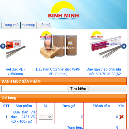
Trang chủ
Sitemap
Liên hệ
àn Việt đức VD-
Dây hàn CO2 Việt đức W49-
Que hàn thép chịu nhiệt Việ
(3.2 x 350mm)
VD (0.8mm)
đức VD-7018-A1(620℃)
DANH MỤC SẢN PHẨM
Giỏ hàng
STT
Sản phẩm
SL
Đơn giá
Thành tiền
Xóa
Que hàn Việt
1
đức J421-VD(
0
0
4.0 x 400mm)
Tổng tiền
:
0